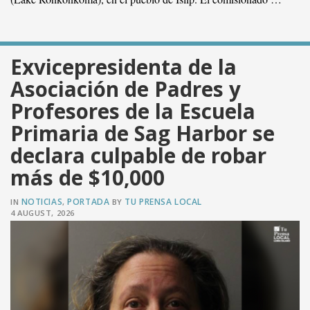
Exvicepresidenta de la
Asociación de Padres y
Profesores de la Escuela
VER PUBLICACIÓN
Primaria de Sag Harbor se
declara culpable de robar
más de $10,000
NOTICIAS
PORTADA
TU PRENSA LOCAL
IN
,
BY
4 AUGUST, 2026