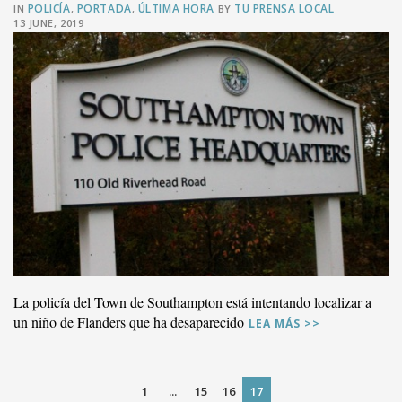
POLICÍA
PORTADA
ÚLTIMA HORA
TU PRENSA LOCAL
IN
,
,
BY
13 JUNE, 2019
VER PUBLICACIÓN
La policía del Town de Southampton está intentando localizar a
un niño de Flanders que ha desaparecido
LEA MÁS >>
1
...
15
16
17