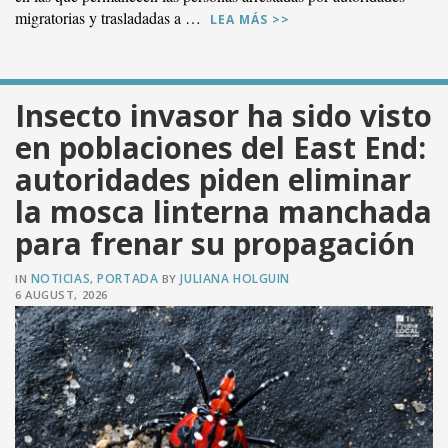
migratorias y trasladadas a …
LEA MÁS >>
Insecto invasor ha sido visto
en poblaciones del East End:
autoridades piden eliminar
VER PUBLICACIÓN
la mosca linterna manchada
para frenar su propagación
NOTICIAS
PORTADA
JULIANA HOLGUIN
IN
,
BY
6 AUGUST, 2026