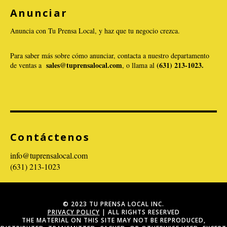
Anunciar
VER PUBLICACIÓN
Anuncia con Tu Prensa Local, y haz que tu negocio crezca.
Para saber más sobre cómo anunciar, contacta a nuestro departamento
sales@tuprensalocal.com
(631) 213-1023.
de ventas a
, o llama al
Contáctenos
info@tuprensalocal.com
(631) 213-1023
© 2023 TU PRENSA LOCAL INC.
PRIVACY POLICY
| ALL RIGHTS RESERVED
THE MATERIAL ON THIS SITE MAY NOT BE REPRODUCED,