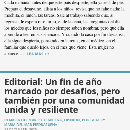
Cada mañana, antes de que este país despierte, ella ya está de pie.
Prepara el desayuno, alista a los niños, revisa que no falte nada: la
mochila, el lunch, las tareas. Sale al trabajo sabiendo que, al
regresar, le espera otro turno, el de la cena, las preguntas del día,
los miedos que los niños no siempre saben nombrar, pero que ella
aprende a leer en sus silencios. Y cuando la casa por fin descansa,
ella sigue despierta, pensando en la renta, en el médico, en el
familiar que quedó lejos, en el mes que viene. Esta mujer no
aparece …
LEA MÁS >>
Editorial: Un fin de año
marcado por desafíos, pero
también por una comunidad
unida y resiliente
VER PUBLICACIÓN
MARIA DEL MAR PIEDRABUENA
OPINIÓN
PORTADA
IN
,
,
BY
MARIA DEL MAR PIEDRABUENA
31 DECEMBER, 2025