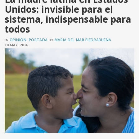
Unidos: invisible para el
sistema, indispensable para
VER PUBLICACIÓN
todos
OPINIÓN
PORTADA
MARIA DEL MAR PIEDRABUENA
IN
,
BY
10 MAY, 2026