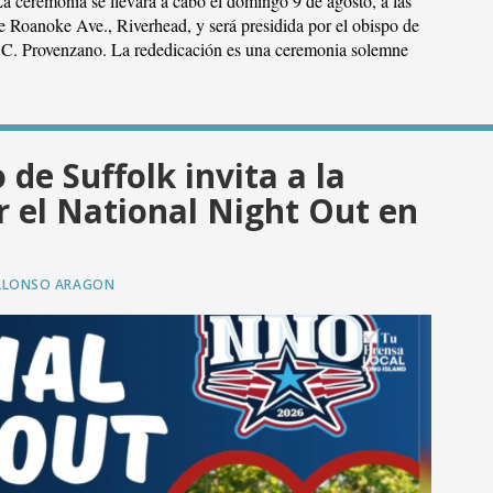
La ceremonia se llevará a cabo el domingo 9 de agosto, a las
 de Roanoke Ave., Riverhead, y será presidida por el obispo de
 C. Provenzano. La rededicación es una ceremonia solemne
 de Suffolk invita a la
 el National Night Out en
ALONSO ARAGON