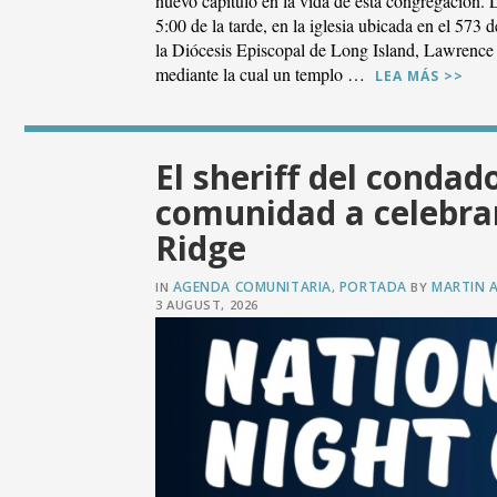
nuevo capítulo en la vida de esta congregación. 
5:00 de la tarde, en la iglesia ubicada en el 573
la Diócesis Episcopal de Long Island, Lawrence
mediante la cual un templo …
LEA MÁS >>
El sheriff del condado
comunidad a celebrar
Ridge
AGENDA COMUNITARIA
PORTADA
MARTIN 
IN
,
BY
3 AUGUST, 2026