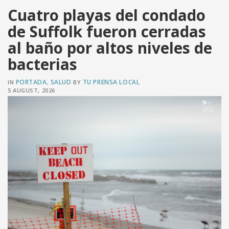
Cuatro playas del condado
de Suffolk fueron cerradas
al baño por altos niveles de
VER PUBLICACIÓN
bacterias
PORTADA
SALUD
TU PRENSA LOCAL
IN
,
BY
5 AUGUST, 2026