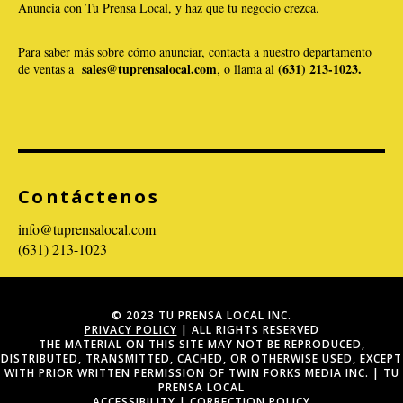
Anuncia con Tu Prensa Local, y haz que tu negocio crezca.
Para saber más sobre cómo anunciar, contacta a nuestro departamento
sales@tuprensalocal.com
(631) 213-1023.
de ventas a
, o llama al
Contáctenos
info@tuprensalocal.com
(631) 213-1023
© 2023 TU PRENSA LOCAL INC.
PRIVACY POLICY
| ALL RIGHTS RESERVED
THE MATERIAL ON THIS SITE MAY NOT BE REPRODUCED,
DISTRIBUTED, TRANSMITTED, CACHED, OR OTHERWISE USED, EXCEPT
WITH PRIOR WRITTEN PERMISSION OF TWIN FORKS MEDIA INC. | TU
PRENSA LOCAL
ACCESSIBILITY
|
CORRECTION POLICY