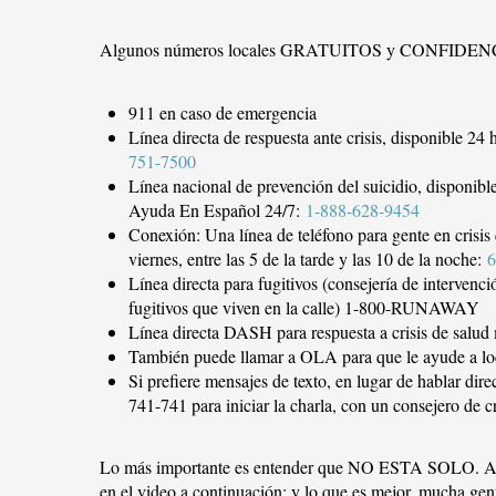
Algunos números locales GRATUITOS y CONFIDENCIAL
911 en caso de emergencia
Línea directa de respuesta ante crisis, disponible 24 
751-7500
Línea nacional de prevención del suicidio, disponibl
Ayuda En Español 24/7:
1-888-628-9454
Conexión: Una línea de teléfono para gente en crisis
viernes, entre las 5 de la tarde y las 10 de la noche:
6
Línea directa para fugitivos (consejería de intervenc
fugitivos que viven en la calle) 1-800-RUNAWAY
Línea directa DASH para respuesta a crisis de salud
También puede llamar a OLA para que le ayude a loca
Si prefiere mensajes de texto, en lugar de hablar d
741-741 para iniciar la charla, con un consejero de c
Lo más importante es entender que NO ESTA SOLO. All
en el video a continuación; y lo que es mejor, mucha gen