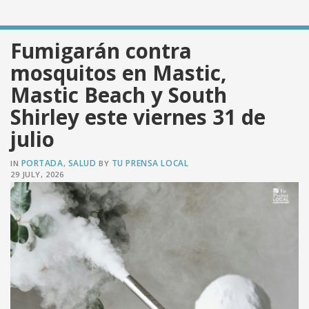
Fumigarán contra
mosquitos en Mastic,
VER PUBLICACIÓN
Mastic Beach y South
Shirley este viernes 31 de
julio
PORTADA
SALUD
TU PRENSA LOCAL
IN
,
BY
29 JULY, 2026