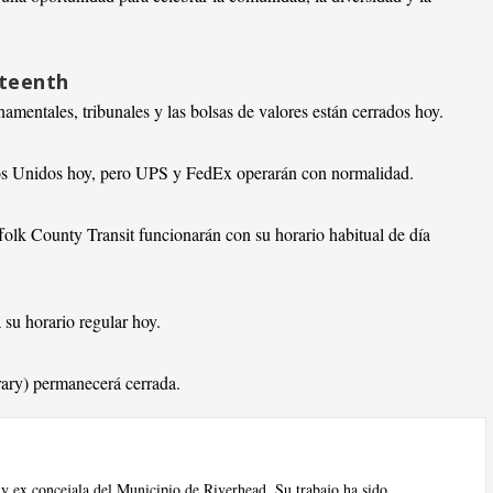
eteenth
namentales, tribunales y las bolsas de valores están cerrados hoy.
dos Unidos hoy, pero UPS y FedEx operarán con normalidad.
olk County Transit funcionarán con su horario habitual de día
su horario regular hoy.
rary) permanecerá cerrada.
 y ex concejala del Municipio de Riverhead. Su trabajo ha sido