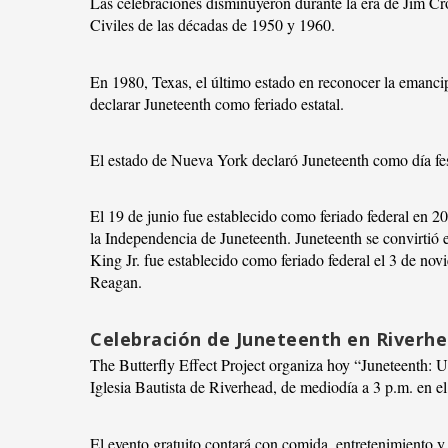
Las celebraciones disminuyeron durante la era de Jim Cr
Civiles de las décadas de 1950 y 1960.
En 1980, Texas, el último estado en reconocer la emancip
declarar Juneteenth como feriado estatal.
El estado de Nueva York declaró Juneteenth como día fe
El 19 de junio fue establecido como feriado federal en 2
la Independencia de Juneteenth. Juneteenth se convirtió 
King Jr. fue establecido como feriado federal el 3 de no
Reagan.
Celebración de Juneteenth en Riverh
The Butterfly Effect Project organiza hoy “Juneteenth: 
Iglesia Bautista de Riverhead, de mediodía a 3 p.m. en e
El evento gratuito contará con comida, entretenimiento y